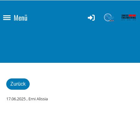
Menü
Zurück
17.06.2025
, Erni Alissia
18.04.2023
Impressionen Event “20
nach 12” Arbeitsrecht