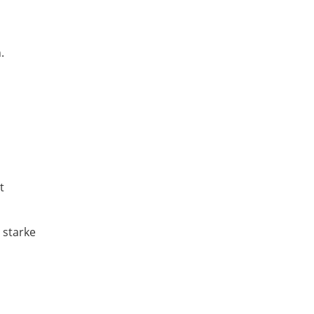
.
t
 starke