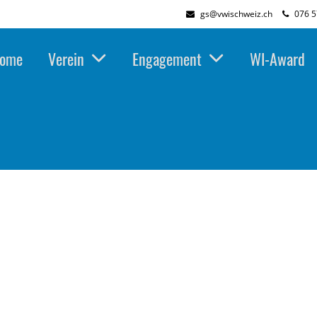
gs@vwischweiz.ch
076 5
ome
Verein
Engagement
WI-Award
chafts- ingeieurwesen oder
cutive MBA…