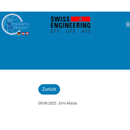
H
Zurück
09.09.2025
, Erni Alissia
Du studierst Wirts
Studien- gang Exe