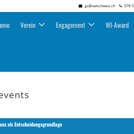
gs@vwischweiz.ch
076 5
ome
Verein
Engagement
WI-Award
events
anz als Entscheidungsgrundlage