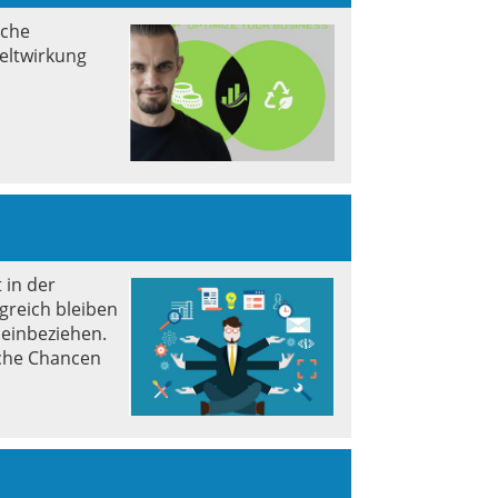
iche
eltwirkung
 in der
greich bleiben
 einbeziehen.
lche Chancen